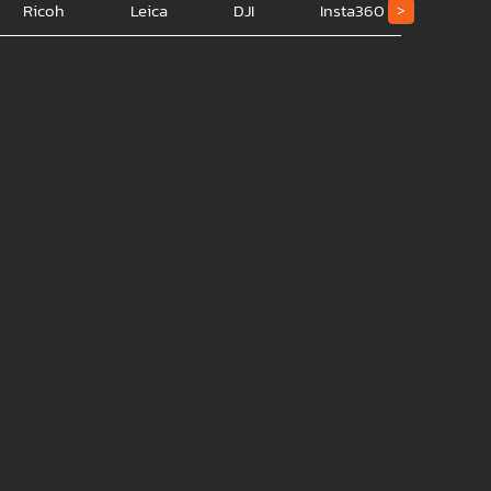
Ricoh
Leica
DJI
Insta360
Sams
>