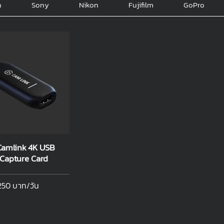
n
Sony
Nikon
Fujifilm
GoPro
Camlink 4K USB
Capture Card
250 บาท/วัน