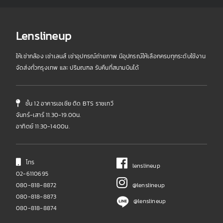
Lenslineup
ให้เช่ากล้อง เช่าเลนส์ เช่าอุปกรณ์ถ่ายภาพ มีอุปกรณ์ให้เลือกครบทุกระดับใช้งาน
จัดส่งทั่วกรุงเทพ และ ปริมณฑล รับคืนที่สนามบินได้
ชั้น 12 อาคารเอเชีย ติด BTS ราชเทวี
จันทร์-เสาร์ 11.30-19.00น.
อาทิตย์ 11:30-14:00น.
โทร
lenslineup
02-6110695
080-818-8872
@lenslineup
080-818-8873
@lenslineup
080-818-8874