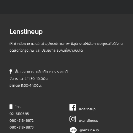
Lenslineup
ให้เช่ากล้อง เช่าเลนส์ เช่าอุปกรณ์ถ่ายภาพ มีอุปกรณ์ให้เลือกครบทุกระดับใช้งาน
จัดส่งทั่วกรุงเทพ และ ปริมณฑล รับคืนที่สนามบินได้
ชั้น 12 อาคารเอเชีย ติด BTS ราชเทวี
จันทร์-เสาร์ 11.30-19.00น.
อาทิตย์ 11:30-14:00น.
โทร
lenslineup
02-6110695
080-818-8872
@lenslineup
080-818-8873
@lenslineup