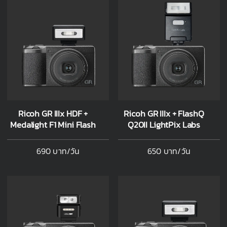
Ricoh GR IIIx HDF +
Ricoh GR IIIx + FlashQ
Medalight F1 Mini Flash
Q20II LightPix Labs
690 บาท/วัน
650 บาท/วัน