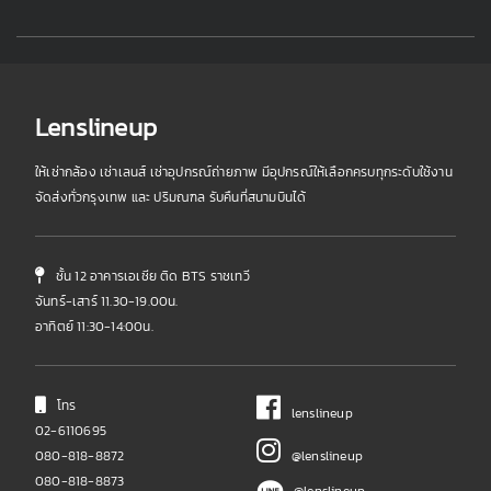
Lenslineup
ให้เช่ากล้อง เช่าเลนส์ เช่าอุปกรณ์ถ่ายภาพ มีอุปกรณ์ให้เลือกครบทุกระดับใช้งาน
จัดส่งทั่วกรุงเทพ และ ปริมณฑล รับคืนที่สนามบินได้
ชั้น 12 อาคารเอเชีย ติด BTS ราชเทวี
จันทร์-เสาร์ 11.30-19.00น.
อาทิตย์ 11:30-14:00น.
โทร
lenslineup
02-6110695
080-818-8872
@lenslineup
080-818-8873
@lenslineup