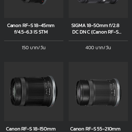
Canon RF-S 18-45mm
SIGMA 18-50mm f/2.8
f/4.5-6.3 IS STM
DC DN C (Canon RF-S
mount)
150 บาท/วัน
400 บาท/วัน
Canon RF-S 18-150mm
Canon RF-S 55-210mm