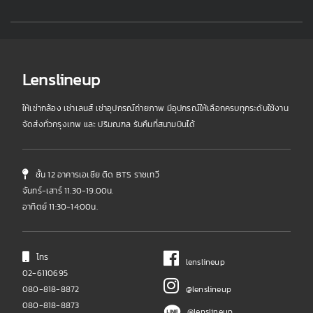
Lenslineup
ให้เช่ากล้อง เช่าเลนส์ เช่าอุปกรณ์ถ่ายภาพ มีอุปกรณ์ให้เลือกครบทุกระดับใช้งาน
จัดส่งทั่วกรุงเทพ และ ปริมณฑล รับคืนที่สนามบินได้
ชั้น 12 อาคารเอเชีย ติด BTS ราชเทวี
จันทร์-เสาร์ 11.30-19.00น.
อาทิตย์ 11:30-14:00น.
โทร
lenslineup
02-6110695
080-818-8872
@lenslineup
080-818-8873
@lenslineup