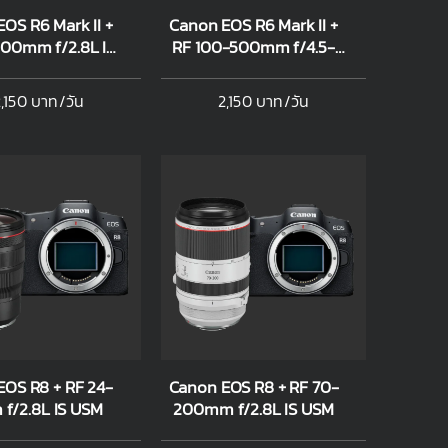
OS R6 Mark II +
Canon EOS R6 Mark II +
00mm f/2.8L IS
RF 100-500mm f/4.5-
USM
7.1L IS USM
,150 บาท/วัน
2,150 บาท/วัน
EOS R8 + RF 24-
Canon EOS R8 + RF 70-
f/2.8L IS USM
200mm f/2.8L IS USM