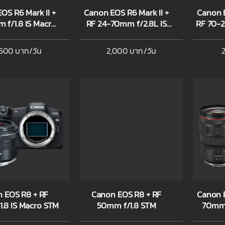
OS R6 Mark II +
Canon EOS R6 Mark II +
Canon E
 f/1.8 IS Macro
RF 24-70mm f/2.8L IS
RF 70-2
STM
USM
,500 บาท/วัน
2,000 บาท/วัน
2
 EOS R8 + RF
Canon EOS R8 + RF
Canon 
.8 IS Macro STM
50mm f/1.8 STM
70mm 