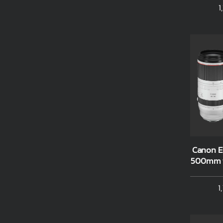
1
Canon E
500mm f/
1