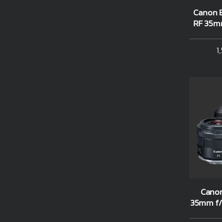
Canon E
RF 35mm
1
Canon
35mm f/1