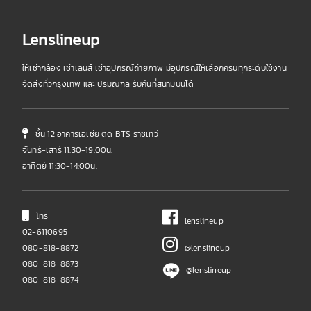
Lenslineup
ให้เช่ากล้อง เช่าเลนส์ เช่าอุปกรณ์ถ่ายภาพ มีอุปกรณ์ให้เลือกครบทุกระดับใช้งาน
จัดส่งทั่วกรุงเทพ และ ปริมณฑล รับคืนที่สนามบินได้
ชั้น 12 อาคารเอเชีย ติด BTS ราชเทวี
จันทร์-เสาร์ 11.30-19.00น.
อาทิตย์ 11:30-14:00น.
โทร
lenslineup
02-6110695
080-818-8872
@lenslineup
080-818-8873
@lenslineup
080-818-8874