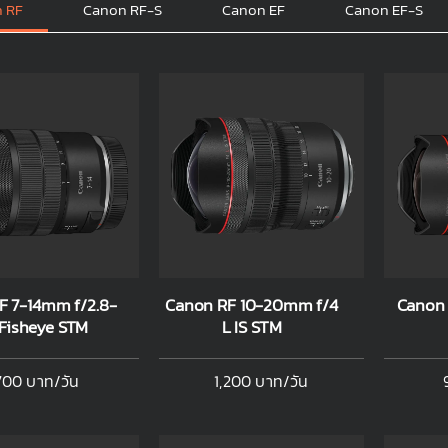
 RF
Canon RF-S
Canon EF
Canon EF-S
F 7-14mm f/2.8-
Canon RF 10-20mm f/4
Canon 
 Fisheye STM
L IS STM
700 บาท/วัน
1,200 บาท/วัน