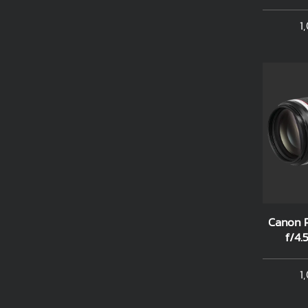
1
Canon 
f/4.
1