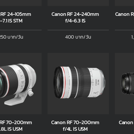
 RF 24-105mm
Canon RF 24-240mm
Canon R
-7.1 IS STM
f/4-6.3 IS
250 บาท/วัน
400 บาท/วัน
1
 RF 70-200mm
Canon RF 70-200mm
Canon
2.8L IS USM
f/4L IS USM