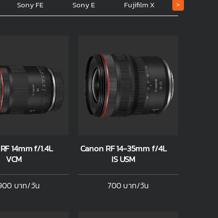
Sony FE
Sony E
Fujifilm X
Nikon Z
>
RF 14mm f/1.4L
Canon RF 14-35mm f/4L
VCM
IS USM
900 บาท/วัน
700 บาท/วัน